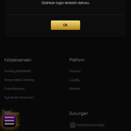
Kemenangan Maksimal
Silahkan login terlebih dahulu.
Darma88
menghadirkan ruang hiburan digital yang menggabungkan kemudahan akses,
ragam permainan menarik, dan pengalaman interaktif dalam satu tempat. Setiap
OK
kunjungan ke Darma88 membuka peluang menikmati hiburan online dengan suasana
yang dinamis, praktis, dan penuh pilihan menarik.
Kebijaksanaan
Platform
Tentang DARMA88
Promosi
Responsible Gambling
Loyalty
Pusat Bantuan
Referral
Syarat dan Ketentuan
Tap!
Kategori
Dukungan
Hot Games
+6285924233562