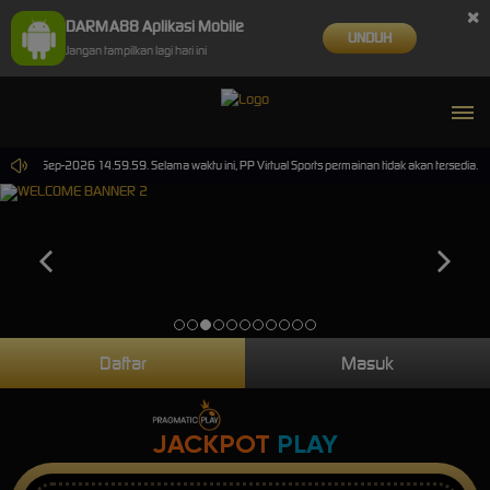
×
DARMA88 Aplikasi Mobile
UNDUH
Jangan tampilkan lagi hari ini
pai 30-Sep-2026 14.59.59. Selama waktu ini, PP Virtual Sports permainan tidak akan tersedia.
Daftar
Masuk
JACKPOT
PLAY