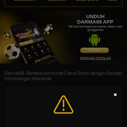
UNDUH
DARMA88 APP
Nikmati berbagai permainan dalam satu
genggaman
UNDUH
PANDUAN INSTALASI
Darma88: Rahasia Menikmati Game Online dengan Sensasi
Kemenangan Maksimal
×
Darma88: Rahasia
Menikmati Game Online
dengan Sensasi