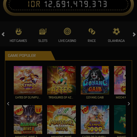
IDR
12,691,479,373
HOT GAMES
SLOTS
LIVE CASINO
RACE
OLAHRAGA
CRA
GAME POPULER
GATES OF OLYMPUS POP
TREASURES OF AZTEC
GOYANG GAIB
MOCHI MANIA 1
MAHJONG WINS 3 – BLACK SCATTER
MAHJONG WAYS
GATES OF OLYMPUS 1000
MAHJONG WAYS