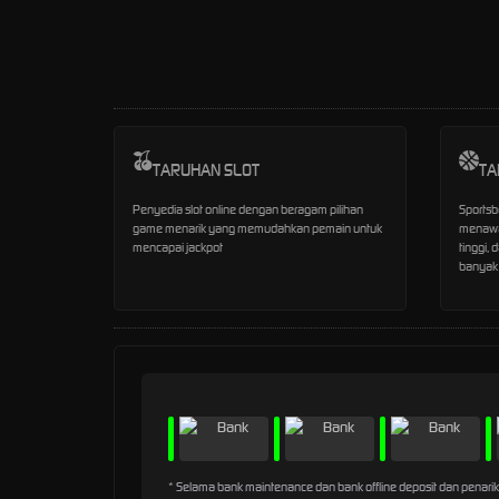
TARUHAN SLOT
TA
Penyedia slot online dengan beragam pilihan
Sportsb
game menarik yang memudahkan pemain untuk
menawar
mencapai jackpot
tinggi,
banyak 
* Selama bank maintenance dan bank offline deposit dan penarik