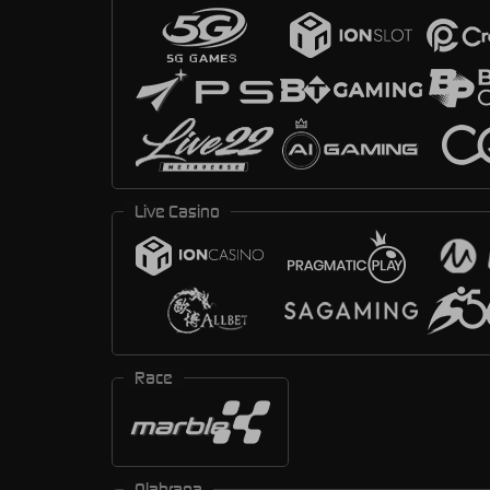
Live Casino
Race
Olahraga