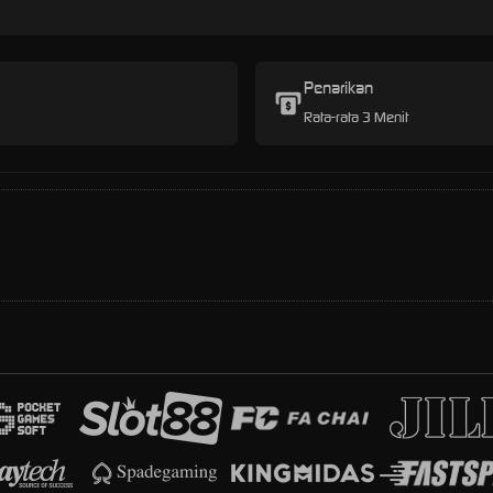
Penarikan
Rata-rata 3 Menit