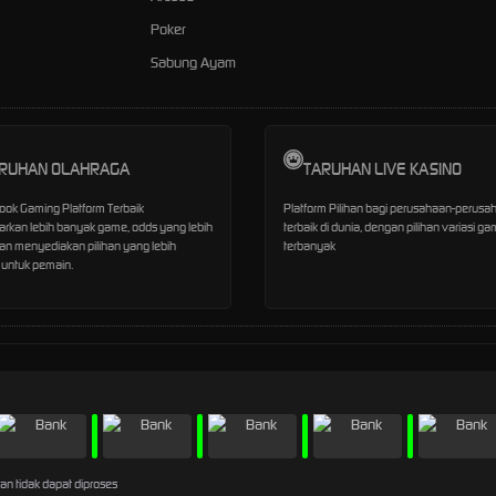
Poker
Sabung Ayam
RUHAN OLAHRAGA
TARUHAN LIVE KASINO
ook Gaming Platform Terbaik
Platform Pilihan bagi perusahaan-perusa
kan lebih banyak game, odds yang lebih
terbaik di dunia, dengan pilihan variasi g
 dan menyediakan pilihan yang lebih
terbanyak
untuk pemain.
an tidak dapat diproses