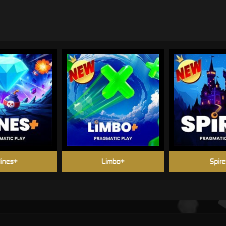
ines+
Limbo+
Spir