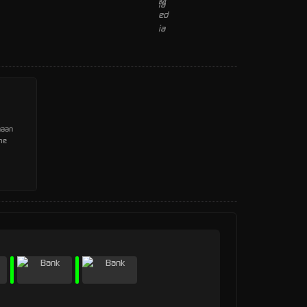
haan
ame