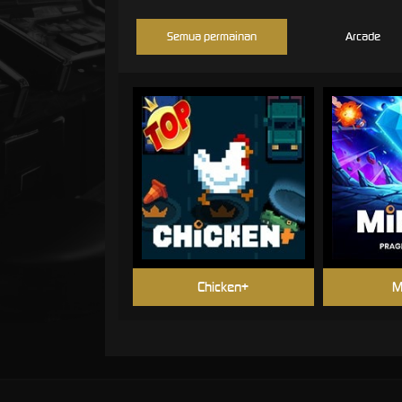
Semua permainan
Arcade
Chicken+
M