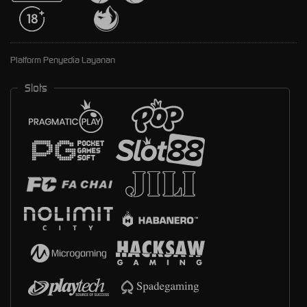
Platform Penyedia Layanan
Slots