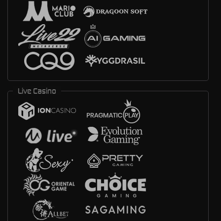
Live Casino