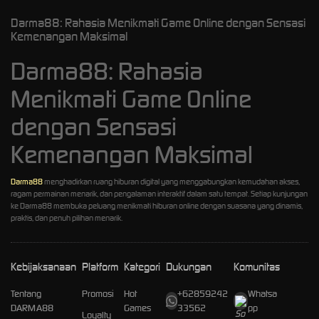
Darma88: Rahasia Menikmati Game Online dengan Sensasi
Kemenangan Maksimal
Darma88: Rahasia
Menikmati Game Online
dengan Sensasi
Kemenangan Maksimal
Darma88
menghadirkan ruang hiburan digital yang menggabungkan kemudahan akses,
ragam permainan menarik, dan pengalaman interaktif dalam satu tempat. Setiap kunjungan
ke Darma88 membuka peluang menikmati hiburan online dengan suasana yang dinamis,
praktis, dan penuh pilihan menarik.
Kebijaksanaan
Platform
Kategori
Dukungan
Komunitas
Tentang
Promosi
Hot
+62859242
Whatsa
DARMA88
Games
33562
pp
Loyalty