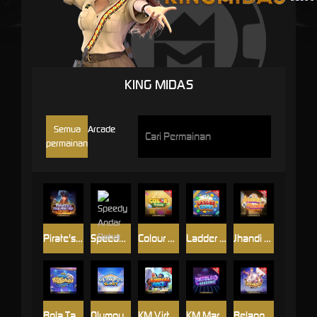
KING MIDAS
Semua
Arcade
permainan
Pirate's Tresure
Speedy Andar Bahar
Colour Game
Ladder Game
Jhandi Munda
Bola Tangkas
Olympus Glory
KM Virtual Animal Race
KM Marble Knockout
Belangkai 2