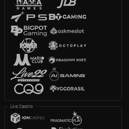
Live Casino