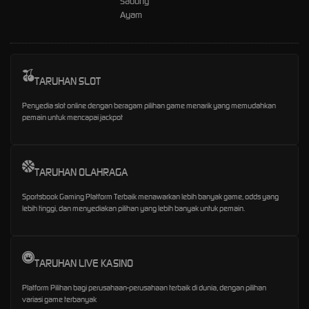
Sabung
Ayam
TARUHAN SLOT
Penyedia slot online dengan beragam pilihan game menarik yang memudahkan
pemain untuk mencapai jackpot
TARUHAN OLAHRAGA
Sportsbook Gaming Platform Terbaik menawarkan lebih banyak game, odds yang
lebih tinggi, dan menyediakan pilihan yang lebih banyak untuk pemain.
TARUHAN LIVE KASINO
Platform Pilihan bagi perusahaan-perusahaan terbaik di dunia, dengan pilihan
variasi game terbanyak