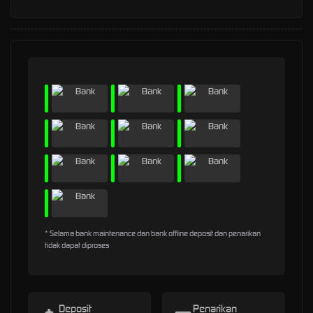
* Selama bank maintenance dan bank offline deposit dan penarikan
tidak dapat diproses
Deposit
Penarikan