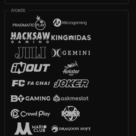
Arcade