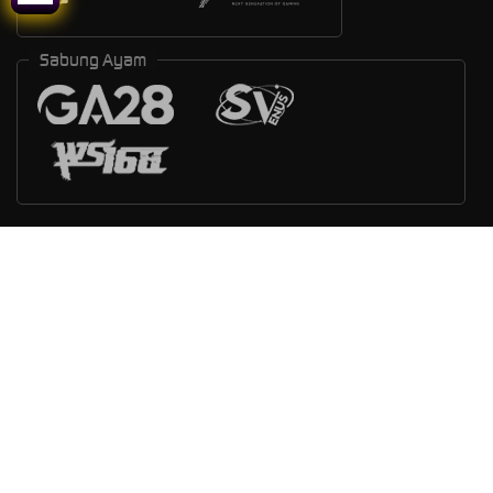
Sabung Ayam