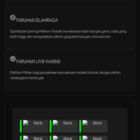
TARUHAN OLAHRAGA
Sportsbook Gaming Platform Terbaik menawarkan lebih banyak game, odds yang
lebih tinggi, dan menyediakan pilihan yang lebih banyak untuk pemain.
TARUHAN LIVE KASINO
Platform Pilihan bagi perusahaan-perusahaan terbaik di dunia, dengan pilihan
variasi game terbanyak