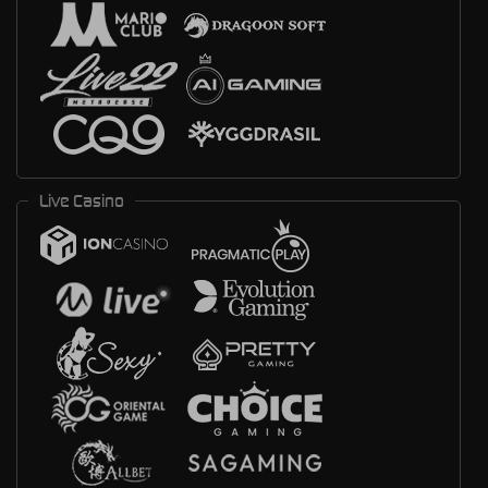
Live Casino