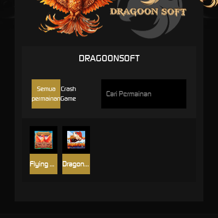
DRAGOONSOFT
Semua
Crash
permainan
Game
Flying Phoenix
Dragon or Crash