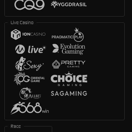
Live Casino
Race