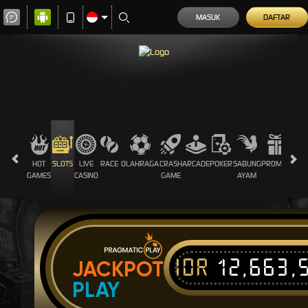
MASUK
DAFTAR
HOT
SLOTS
LIVE
RACE
OLAHRAGA
CRASH
ARCADE
POKER
SABUNG
PROMOSI
GAMES
CASINO
GAME
AYAM
IDR
12,663,
JACKPOT
PLAY