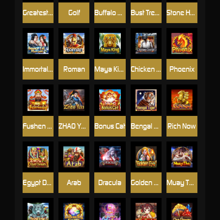
Greatest Circus
Golf
Buffalo Burst
Bust Treasury
Stone Hominid
Immortal Heroes
Roman
Maya King
Chicken Dinner
Phoenix
Fushen Coming
ZHAO YUN
Bonus Cat
Bengal Tiger
Rich Now
Egypt Dynasty
Arab
Dracula
Golden Eye
Muay Thai