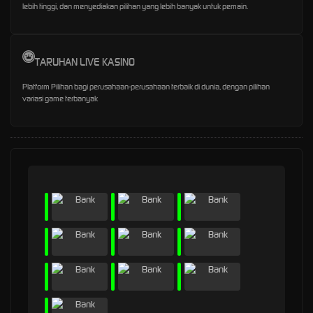
lebih tinggi, dan menyediakan pilihan yang lebih banyak untuk pemain.
TARUHAN LIVE KASINO
Platform Pilihan bagi perusahaan-perusahaan terbaik di dunia, dengan pilihan
variasi game terbanyak