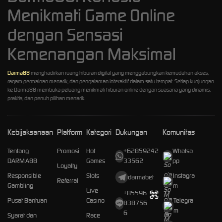
Menikmati Game Online
dengan Sensasi
Kemenangan Maksimal
Darma88
menghadirkan ruang hiburan digital yang menggabungkan kemudahan akses,
ragam permainan menarik, dan pengalaman interaktif dalam satu tempat. Setiap kunjungan
ke Darma88 membuka peluang menikmati hiburan online dengan suasana yang dinamis,
praktis, dan penuh pilihan menarik.
Kebijaksanaan
Platform
Kategori
Dukungan
Komunitas
Tentang
Promosi
Hot
+62859242
Whatsa
DARMA88
Games
33562
pp
Loyalty
Responsible
Slots
Instagra
darmabet
Referral
Gambling
m
Live
+85596
Pusat Bantuan
Casino
Telegra
838756
m
6
Syarat dan
Race