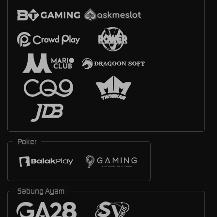
Poker
Sabung Ayam