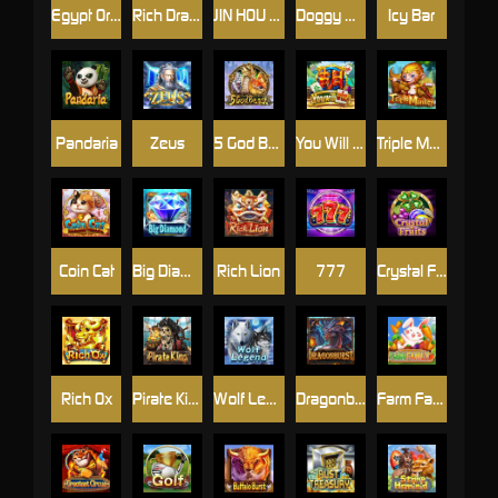
Egypt Oracle
Rich Dragon
JIN HOU YE
Doggy Wealth
Icy Bar
Pandaria
Zeus
5 God Beast
You Will Win
Triple Monkey
Coin Cat
Big Diamond
Rich Lion
777
Crystal Fruits
Rich Ox
Pirate King
Wolf Legend
Dragonburst
Farm Family