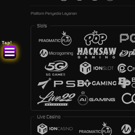
Platform Penyedia Layanan
Slots
Tap!
Live Casino