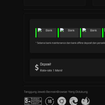
* Selama bank maintenance dan bank offline deposit dan penarik
Deposit
Rata-rata 1 Menit
Tanggung Jawab Bermain
Browser Yang Didukung