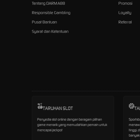
Tentang DARMA88
Promosi
Responsible Gambling
Loyalty
Pusat Bantuan
Referral
Syarat dan Ketentuan
TARUHAN SLOT
TA
Penyedia slot online dengan beragam pilihan
Sportsb
game menarik yang memudahkan pemain untuk
menawar
mencapai jackpot
tinggi,
banyak 