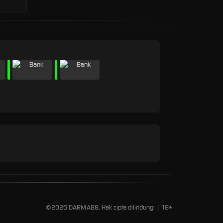
©2026 DARMA88. Hak cipta dilindungi | 18+