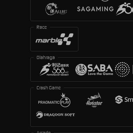
Race
Olahraga
Crash Game
Arcade