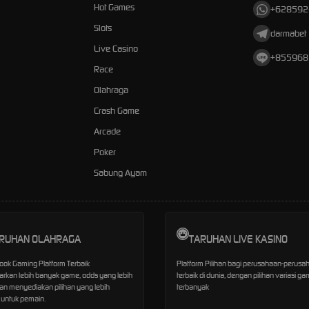
Hot Games
+628592
Slots
darmabet
Live Casino
+855968
Race
Olahraga
Crash Game
Arcade
Poker
Sabung Ayam
RUHAN OLAHRAGA
TARUHAN LIVE KASINO
ook Gaming Platform Terbaik
Platform Pilihan bagi perusahaan-perusa
kan lebih banyak game, odds yang lebih
terbaik di dunia, dengan pilihan variasi g
 dan menyediakan pilihan yang lebih
terbanyak
untuk pemain.