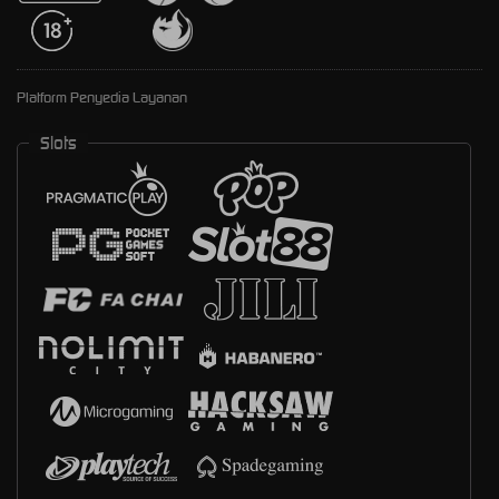
Platform Penyedia Layanan
Slots