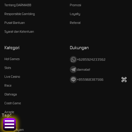
Tentang DARMA88
Promosi
Responsible Gambling
Loyalty
Pusat Bantuan
Referral
Syarat dan Ketentuan
Kategori
Dukungan
Hot Games
+6285924233562
Slots
darmabet
Live Casino
+855968387566
Race
Olahraga
Crash Game
Arcade
Tap!
Poker
Sabung Ayam