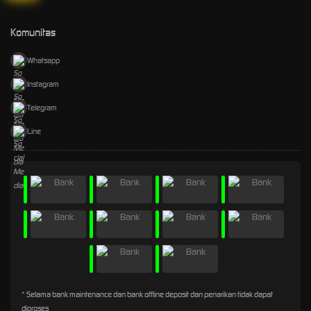
Komunitas
Whatsapp
Instagram
Telegram
Line
* Selama bank maintenance dan bank offline deposit dan penarikan tidak dapat
diproses