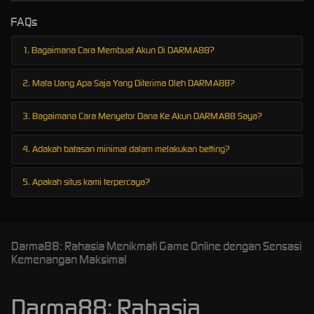
FAQs
1. Bagaimana Cara Membuat Akun Di DARMA88?
2. Mata Uang Apa Saja Yang Diterima Oleh DARMA88?
3. Bagaimana Cara Menyetor Dana Ke Akun DARMA88 Saya?
4. Adakah batasan minimal dalam melakukan betting?
5. Apakah situs kami terpercaya?
Darma88: Rahasia Menikmati Game Online dengan Sensasi
Kemenangan Maksimal
Darma88: Rahasia