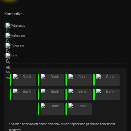
Komunitas
Whatsapp
Instagram
Telegram
Line
* Selama bank maintenance dan bank offline deposit dan penarikan tidak dapat
diproses