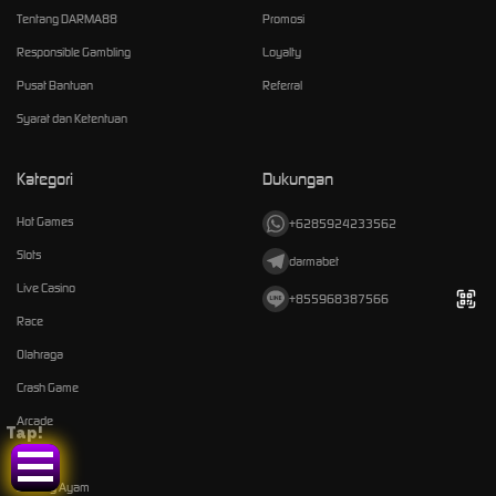
Tentang DARMA88
Promosi
Responsible Gambling
Loyalty
Pusat Bantuan
Referral
Syarat dan Ketentuan
Kategori
Dukungan
Hot Games
+6285924233562
Slots
darmabet
Live Casino
+855968387566
Race
Olahraga
Crash Game
Arcade
Tap!
Poker
Sabung Ayam