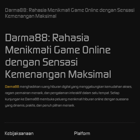
Darma88: Rahasia Menikmati Game Online dengan Sensasi
Kemenangan Maksimal
Darma88: Rahasia
Menikmati Game Online
dengan Sensasi
Kemenangan Maksimal
Darma88
menghadirkan ruang hiburan digital yang menggabungkan kemudahan akses,
ragam permainan menarik, dan pengalaman interaktif dalam satu tempat. Setiap
kunjungan ke Darma88 membuka peluang menikmati hiburan online dengan suasana
yang dinamis, praktis, dan penuh pilihan menarik.
Kebijaksanaan
Platform