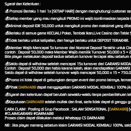
Syarat dan Ketentuan :
💰 Promosi Berlaku 1 hari 1x (SETIAP HARI)
dengan menghubungi customer se
💰
Setiap member yang mau mengikuti PROMO ini wajib konfirmasikan kepada 
💰
Minimal deposit IDR 50,000 untuk mengikuti promo dan maksimal yang dibe
💰
Berlaku di semua game KECUALI Poker, Tembak Ikan,Live Casino dan Table Sl
💰
Tidak berlaku untuk kelipatan, dan hanya berlaku untuk DEPOSIT TERAKHIR.
💰
Member Wajib Mencapai 5x turnover dari Nominal Deposit Terakhir untu
contoh : Deposit 50,000 maka Member Wajib memilik Turnover 50,000 x 5 =
Bila player melakukan deposit kedua sebelum turnover tercapai atau sebelum 
💰
Saldo dapat di withdraw setelah mencapai 15x turnover dari GARANSI MOD
Contoh : Deposit 50,000 dan habis karena kalah, akan mendapatkan GARA
Saldo dapat di withdraw setelah turnover wajib mencapai 50,000 x 15 = 750,
💰
Promo ini tidak dapat di gabungkan dengan event dan promo lainnya, term
💰
Pihak
DARMA88
dapat menggagalkan GARANSI MODAL KEMBALI 100% jika 
💰
Syarat dan ketentuan dapat berubah sewaktu-waktu tanpa pemberitahuan leb
💰
Keputusan
DARMA88
adalah mutlak dan final, serta tidak dapat di ganggu g
CARA CLAIM : Posting di Grup Facebook : SALAM SENSATIONAL (
DARMA88
) 
#CLAIMGARANSI #DARMA88
Proses claim dapat dilakukan melalui Whatsapp CS DARMA88
NB : Jika player menang sebelum klaim GARANSI MODAL KEMBALI 100%, saldo d