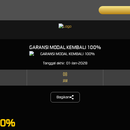
GARANSI MODAL KEMBALI 100%
Tanggal akhir: 01-Jan-2028
08
JAM
Bagikan
00%