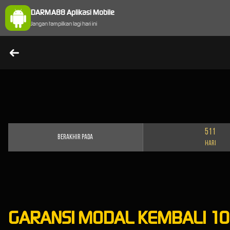
DARMA88 Aplikasi Mobile
Jangan tampilkan lagi hari ini
511
BERAKHIR PADA
HARI
GARANSI MODAL KEMBALI 1