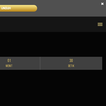
×
UNDUH
01
29
MENIT
DETIK